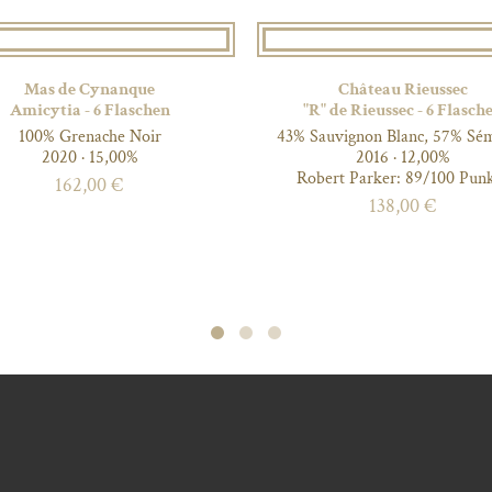
Mas de Cynanque
Château Rieussec
Amicytia - 6 Flaschen
"R" de Rieussec - 6 Flasch
100% Grenache Noir
43% Sauvignon Blanc, 57% Sém
Côtes du Roussillon Villages
2020 · 15,00%
2016 · 12,00%
Mas de Lavail
Robert Parker: 89/100 Pun
162,00
€
La Désirade
138,00
€
25% Carignan Noir, 25% Grenache Noir,
50% Syrah
2021 · 15,00%