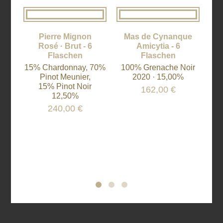
2002 · 14,00%
2006 · 14,00%
Robert Parker: 91/100 Punkte
Robert Parker: 92/100 Punkte
Pierre Mignon
Mas de Cynanque
C
Rosé · Brut - 6
Amicytia - 6
"
Flaschen
Flaschen
15% Chardonnay, 70%
100% Grenache Noir
43
Sauternes
Sauternes
Pinot Meunier,
2020 · 15,00%
Château Rieussec
Château Suduiraut
15% Pinot Noir
162,00
€
1er Cru Classé
1er Cru Classé
12,50%
Ro
3% Muscadelle, 7% Sauvignon
90% Sémillon, 10% Sauvignon
240,00
€
Blanc, 90% Sémillon
Blanc
2008 · 14,00%
2001 · 13,50%
Robert Parker: 90/100 Punkte
Robert Parker: 94/100 Punkte