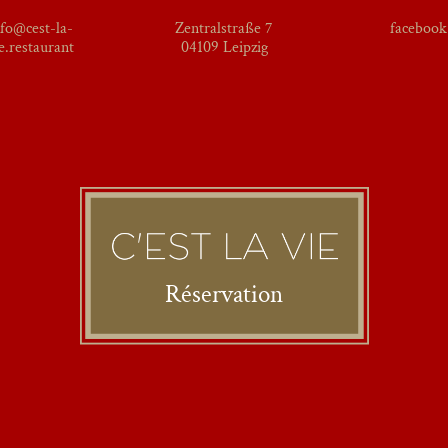
nfo@cest-la-
Zentralstraße 7
facebook
e.restaurant
04109 Leipzig
Réservation