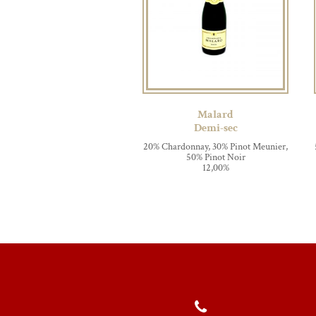
Malard
Demi-sec
20% Chardonnay, 30% Pinot Meunier,
50% Pinot Noir
12,00%