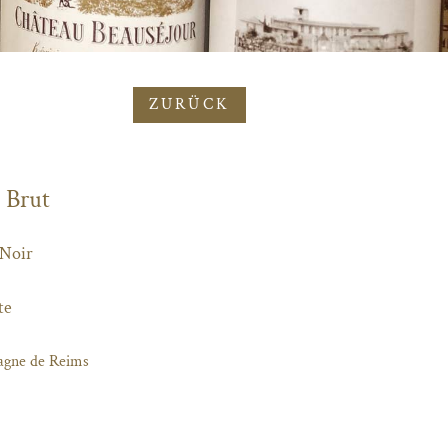
ZURÜCK
· Brut
 Noir
te
gne de Reims