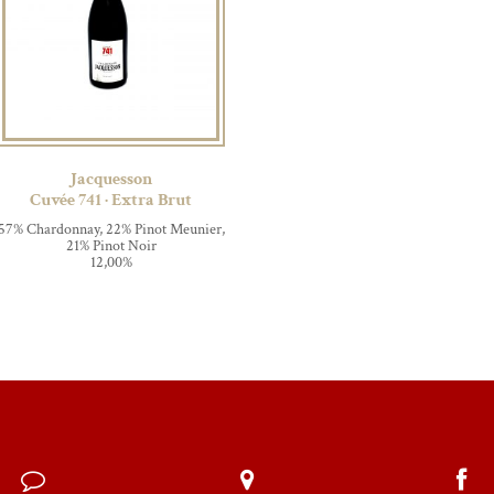
Jacquesson
Cuvée 741 · Extra Brut
57% Chardonnay, 22% Pinot Meunier,
21% Pinot Noir
12,00%