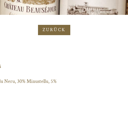
ZURÜCK
s
lu Neru, 30% Minustellu, 5%