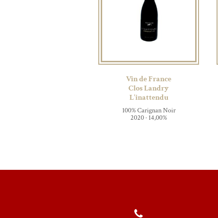
Vin de France
Clos Landry
L'inattendu
100% Carignan Noir
2020 · 14,00%