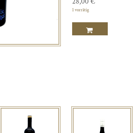
28,00
€
1 vorrätig
Clos
Culombu
Menge