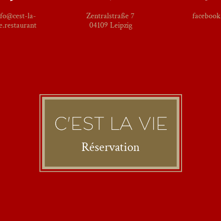
nfo@cest-la-
Zentralstraße 7
facebook
e.restaurant
04109 Leipzig
Réservation