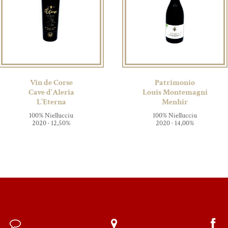
Vin de Corse
Patrimonio
Cave d’Aleria
Louis Montemagni
L'Eterna
Menhir
100% Niellucciu
100% Niellucciu
2020 · 12,50%
2020 · 14,00%