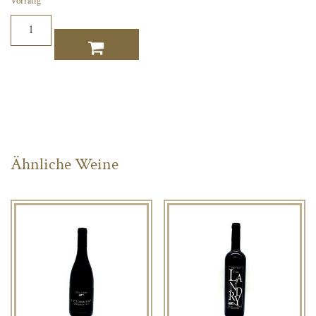
Vorrätig
Clos
Landry
Menge
Ähnliche Weine