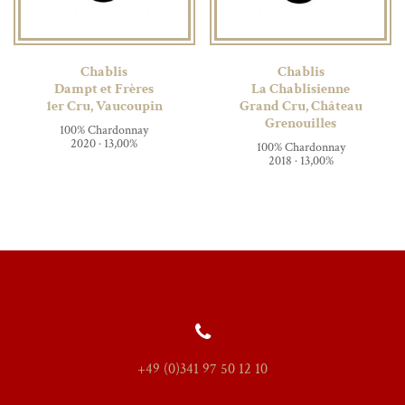
Chablis
Chablis
Dampt et Frères
La Chablisienne
1er Cru, Vaucoupin
Grand Cru, Château
Grenouilles
100% Chardonnay
2020 · 13,00%
100% Chardonnay
2018 · 13,00%
+49 (0)341 97 50 12 10