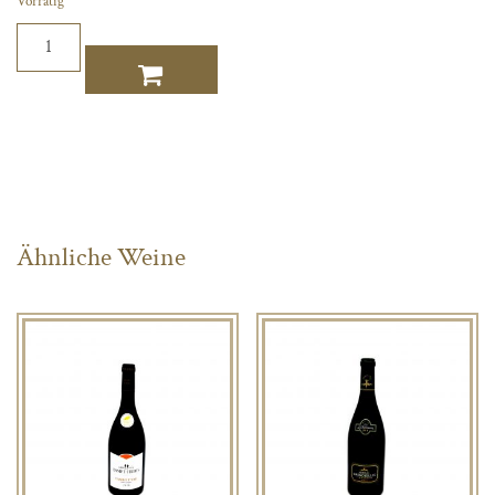
Vorrätig
Saumaize-
Michelin
Menge
Ähnliche Weine