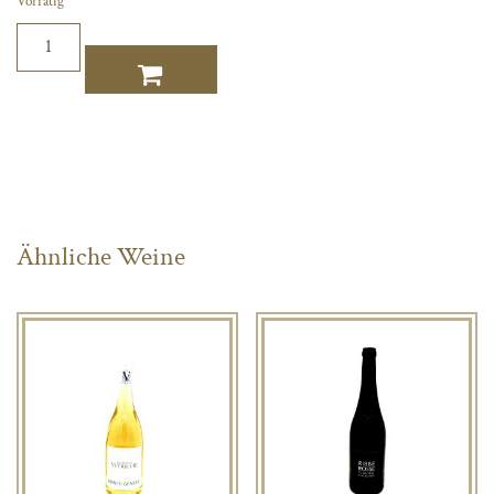
Vorrätig
Cave
d'Aleria
Menge
Ähnliche Weine