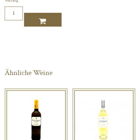
Vorrätig
Domaine
de
Rimauresq
Menge
Ähnliche Weine