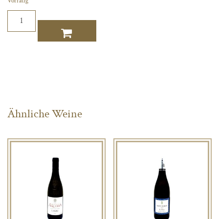
Vorrätig
Julien
Pilon
Menge
Ähnliche Weine