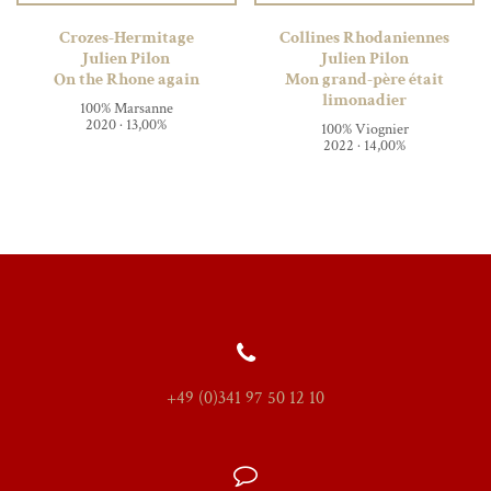
Crozes-Hermitage
Collines Rhodaniennes
Julien Pilon
Julien Pilon
On the Rhone again
Mon grand-père était
limonadier
100% Marsanne
2020 · 13,00%
100% Viognier
2022 · 14,00%
+49 (0)341 97 50 12 10